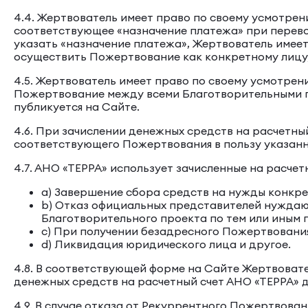
4.4. Жертвователь имеет право по своему усмотре
соответствующее «назначение платежа» при перев
указать «назначение платежа», Жертвователь имее
осуществить Пожертвование как конкретному лицу, 
4.5. Жертвователь имеет право по своему усмотре
Пожертвование между всеми Благотворительными п
публикуется на Сайте.
4.6. При зачислении денежных средств на расчетны
соответствующего Пожертвования в пользу указан
4.7. АНО «ТЕРРА» использует зачисленные на расче
a) Завершение сбора средств на нужды конкре
b) Отказ официальных представителей нуждающ
Благотворительного проекта по тем или иным 
c) При получении безадресного Пожертвования
d) Ликвидация юридического лица и другое.
4.8. В соответствующей форме на Сайте Жертвовате
денежных средств на расчетный счет АНО «ТЕРРА» д
4.9. В случае отказа от Рекуррентного Пожертвова