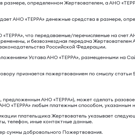
 размере, определенном Жертвователем, а АНО «ТЕРР
редает АНО «ТЕРРА» денежные средства в размере, оп
О «ТЕРРА», что передаваемые/перечисляемые на счет
обременены, и безвозмездная передача Жертвователем 
 законодательства Российской Федерации.
оложениями Устава АНО «ТЕРРА», размещенными на Са
говору признается пожертвованием по смыслу статьи 
м, предложенным АНО «ТЕРРА»), может сделать разово
 АНО «ТЕРРА» любым платежным способом, указанным н
кации плательщика Жертвователь указывает следующие
ы, телефон, иные контактные данные.
мер суммы добровольного Пожертвования.