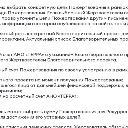
нию выбрать конкретную цель Пожертвования в рамках
оде Пожертвования. Если выбранный Жертвователем с
т право уточнить цели Пожертвования другим письмен
информация о котором опубликована на сайте, так и 
нию выбрать конкретный Благотворительный проект дл
роектами. Актуальный список Благотворительных про
й счет АНО «ТЕРРА» с указанием Благотворительного 
ного Жертвователем Благотворительного проекта.
тный счет Пожертвования по своему усмотрению в рамк
тного проекта на момент получения Пожертвования;
егося лица от дальнейшей финансовой поддержки, в 
причинам;
 на расчетный счет АНО «ТЕРРА»;
ль может выбрать сумму Пожертвования для Рекуррент
ля достижения его уставных целей.
ния списания денежных средств, Жертвователь обязан