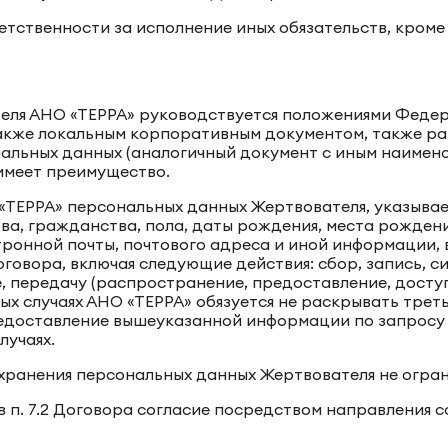
етственности за исполнение иных обязательств, кроме
теля АНО «ТЕРРА» руководствуется положениями Феде
а также локальным корпоративным документом, также р
альных данных (аналогичный документ с иным наимено
имеет преимущество.
 «ТЕРРА» персональных данных Жертвователя, указыва
ства, гражданства, пола, даты рождения, места рожден
ронной почты, почтового адреса и иной информации, в
оговора, включая следующие действия: сбор, запись, 
е, передачу (распространение, предоставление, доступ
ных случаях АНО «ТЕРРА» обязуется не раскрывать тре
предоставление вышеуказанной информации по запрос
лучаях.
к хранения персональных данных Жертвователя не огран
 в п. 7.2 Договора согласие посредством направления