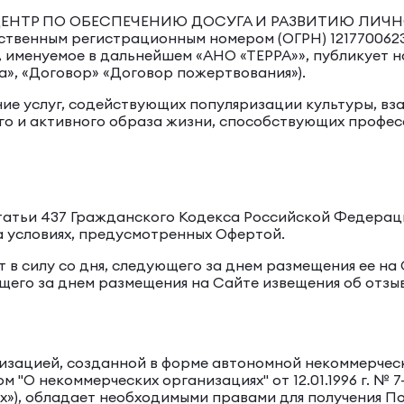
ЕНТР ПО ОБЕСПЕЧЕНИЮ ДОСУГА И РАЗВИТИЮ ЛИЧН
рственным регистрационным номером (ОГРН) 121770062
 именуемое в дальнейшем «АНО «ТЕРРА»», публикует 
а», «Договор» «Договор пожертвования»).
ние услуг, содействующих популяризации культуры, в
о и активного образа жизни, способствующих профес
2 статьи 437 Гражданского Кодекса Российской Федер
а условиях, предусмотренных Офертой.
т в силу со дня, следующего за днем размещения ее на С
едующего за днем размещения на Сайте извещения об от
низацией, созданной в форме автономной некоммерче
м "О некоммерческих организациях" от 12.01.1996 г. №
ях»), обладает необходимыми правами для получения П