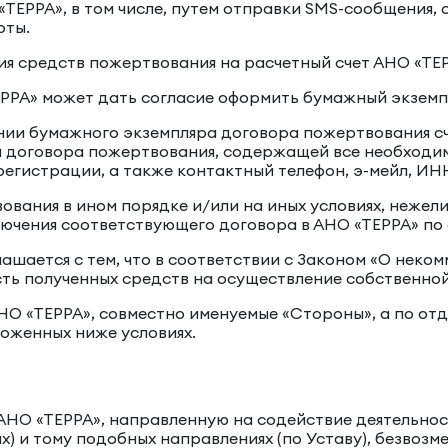
«ТЕРРА», в том числе, путем отправки SMS-сообщения,
рты.
ния средств пожертвования на расчетный счет АНО «ТЕР
ЕРРА» может дать согласие оформить бумажный экзем
нии бумажного экземпляра договора пожертвования с
ии договора пожертвования, содержащей все необходи
 регистрации, а также контактный телефон, э-мейл, ИН
вования в ином порядке и/или на иных условиях, неж
чения соответствующего договора в АНО «ТЕРРА» по ад
лашается с тем, что в соответствии с Законом «О неко
сть полученных средств на осуществление собственной
АНО «ТЕРРА», совместно именуемые «Стороны», а по от
ложенных ниже условиях.
 АНО «ТЕРРА», направленную на содействие деятельнос
) и тому подобных направлениях (по Уставу), безвозм