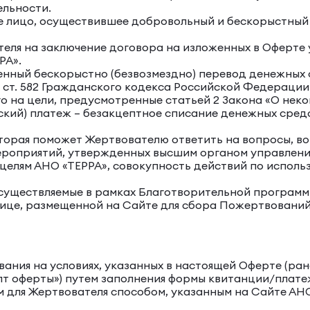
ельности.
е лицо, осуществившее добровольный и бескорыстный
теля на заключение договора на изложенных в Оферте
РА».
нный бескорыстно (безвозмездно) перевод денежных с
о ст. 582 Гражданского кодекса Российской Федераци
о на цели, предусмотренные статьей 2 Закона «О неко
ский) платеж – безакцептное списание денежных средс
оторая поможет Жертвователю ответить на вопросы, в
мероприятий, утвержденных высшим органом управлени
целям АНО «ТЕРРА», совокупность действий по исполь
осуществляемые в рамках Благотворительной программ
ице, размещенной на Сайте для сбора Пожертвований
ания на условиях, указанных в настоящей Оферте (ран
епт оферты») путем заполнения формы квитанции/плат
м для Жертвователя способом, указанным на Сайте АНО