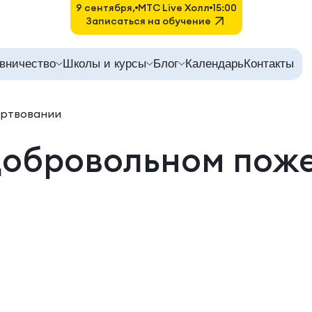
9 сентября,
MTC Live Холл
15:00
Записаться на обучение
вничество
Школы и курсы
Блог
Календарь
Контакты
ертвовании
добровольном пож