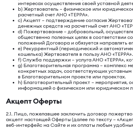
интересах осуществления своей уставной деят
b) Жертвователь – физическое или юридическо
расчетный счет АНО «ТЕРРА».
c) Акцепт – подтверждение согласия Жертвова
денежных средств на расчетный счет АНО «ТЕР
d) Пожертвование – добровольный, осуществле
общественно полезных целях в соответствии с
положений Договора и обязуется направлять ег
e) Рекуррентный (периодический и автоматиче
кошелька) Жертвователя в пользу АНО «ТЕРРА».
f) Служба поддержки – услуга АНО «ТЕРРА», к
g) Благотворительная программа – комплекс 
конкретных задач, соответствующих уставным 
в Благотворительном проекте или проектах.
h) Благотворительный проект – мероприятия, 
информацией о физическом или юридическом л
Акцепт Оферты
2.1. Лицо, пожелавшее заключить договор пожертвов
акцепт настоящей Оферты (далее по тексту – «Акц
веб-интерфейс на Сайте и их оплаты любым удобны