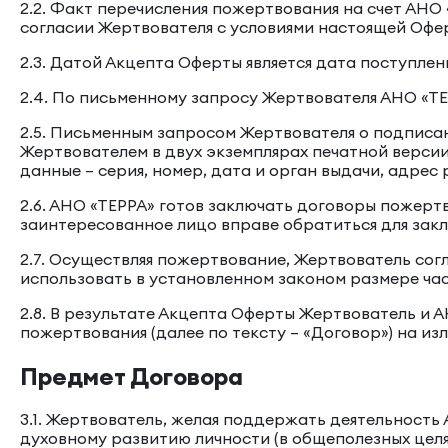
2.2. Факт перечисления пожертвования на счет АНО 
согласии Жертвователя с условиями настоящей Офе
2.3. Датой Акцепта Оферты является дата поступле
2.4. По письменному запросу Жертвователя АНО «Т
2.5. Письменным запросом Жертвователя о подписа
Жертвователем в двух экземплярах печатной верс
данные – серия, номер, дата и орган выдачи, адрес
2.6. АНО «ТЕРРА» готов заключать договоры пожерт
заинтересованное лицо вправе обратиться для заклю
2.7. Осуществляя пожертвование, Жертвователь сог
использовать в установленном законом размере ча
2.8. В результате Акцепта Оферты Жертвователь и 
пожертвования (далее по тексту – «Договор») на из
Предмет Договора
3.1. Жертвователь, желая поддержать деятельность
духовному развитию личности (в общеполезных целях