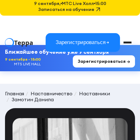
9 сентября,
MTC Live Холл
15:00
Записаться на обучение
Терра
Зарегистрироваться
Ближайшее обучение уже 9 сентября
9 сентября · 15:00
Зарегистрироваться →
MTS LIVE HALL
Главная
Наставничество
Наставники
Замотин Данила