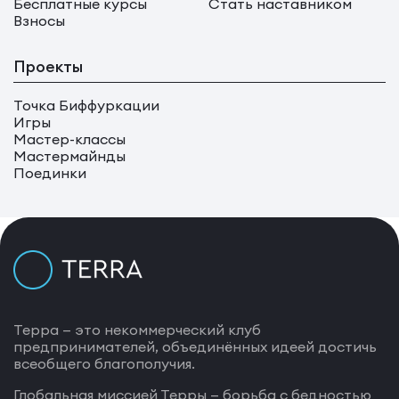
Бесплатные курсы
Стать наставником
Взносы
Проекты
Точка Биффуркации
Игры
Мастер-классы
Мастермайнды
Поединки
Терра — это некоммерческий клуб
предпринимателей, объединённых идеей достичь
всеобщего благополучия.
Глобальная миссией Терры — борьба с бедностью