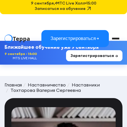
9 сентября,
MTC Live Холл
15:00
Записаться на обучение
Терра
Зарегистрироваться
Ближайшее обучение уже 9 сентября
9 сентября · 15:00
Зарегистрироваться →
MTS LIVE HALL
Главная
Наставничество
Наставники
Тохтарова Валерия Сергеевна