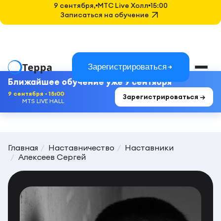
9 сентября,
MTC Live Холл
15:00
Записаться на обучение
Терра
Зарегистрироваться
Ближайшее обучение уже 9 сентября
9 сентября · 15:00
Зарегистрироваться →
MTS LIVE HALL
Главная
Наставничество
Наставники
Алексеев Сергей