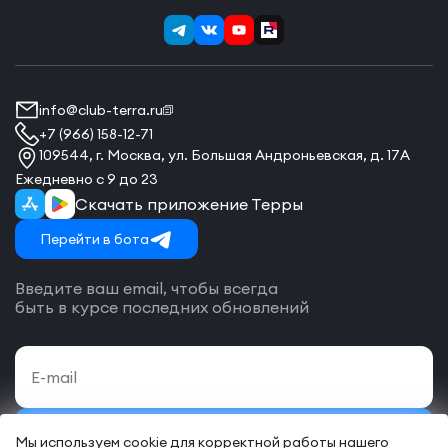
info@club-terra.ru
+7 (966) 158-12-71
109544, г. Москва, ул. Большая Андроньевская, д. 17А
Ежедневно с 9 до 23
Скачать приложение Терры
Перейти в бота
Введите ваш email, чтобы всегда
быть в курсе последних обновлений
Подписаться
Мы используем cookie для корректной работы нашего