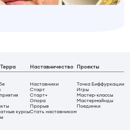
 Терра
Наставничество
Проекты
бе
Наставники
Точка Биффуркации
ы
Старт
Игры
приятия
Старт+
Мастер-классы
Опора
Мастермайнды
акты
Прорыв
Поединки
атные курсы
Стать наставником
сы