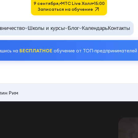
9 сентября,
MTC Live Холл
15:00
Записаться на обучение
вничество
Школы и курсы
Блог
Календарь
Контакты
ишись на
БЕСПЛАТНОЕ
обучение от ТОП‑предпринимателей
лин Рим