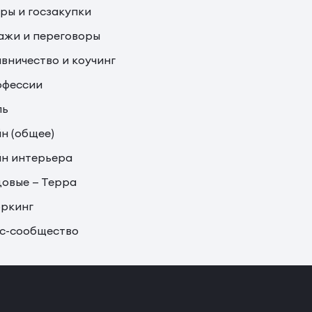
ры и госзакупки
жи и переговоры
вничество и коучинг
офессии
ль
н (общее)
н интерьера
овые — Терра
ркинг
с-сообщество