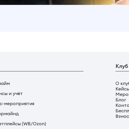
Клуб
найм
О клу
Кейс
сы и учёт
Меро
Блог
с-мероприятия
Конт
Беспл
ермайнд
Взно
тплейсы (WB/Ozon)