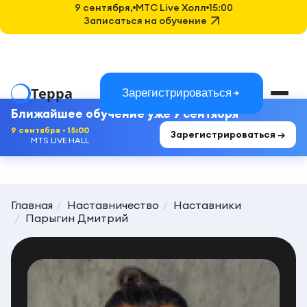
9 сентября,
MTC Live Холл
15:00
Записаться на обучение
Терра
Зарегистрироваться
Ближайшее обучение уже 9 сентября
9 сентября · 15:00
Зарегистрироваться →
MTS LIVE HALL
Главная
Наставничество
Наставники
Парыгин Дмитрий