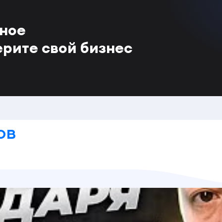
тное
ерите свой бизнес
ов