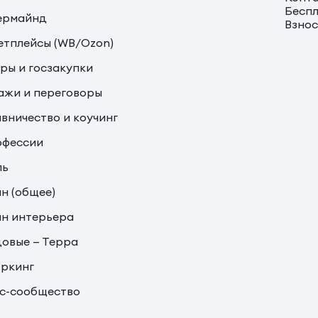
Беспл
ермайнд
Взно
тплейсы (WB/Ozon)
ры и госзакупки
жи и переговоры
вничество и коучинг
офессии
ль
н (общее)
н интерьера
овые — Терра
ркинг
с-сообщество