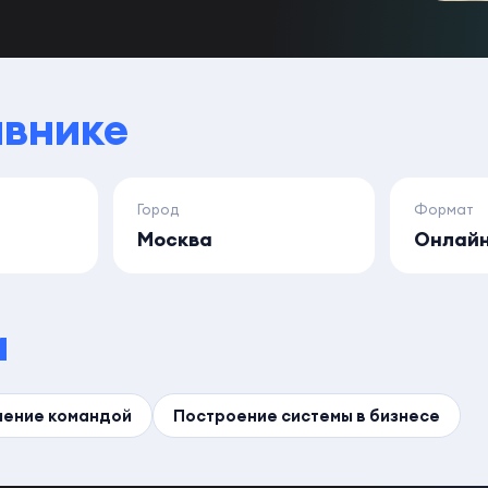
авнике
Город
Формат
Москва
Онлайн
и
ление командой
Построение системы в бизнесе