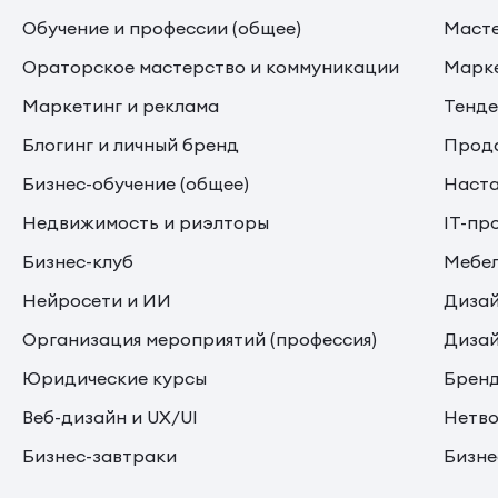
Обучение и профессии (общее)
Маст
Ораторское мастерство и коммуникации
Марке
Маркетинг и реклама
Тенде
Блогинг и личный бренд
Прода
Бизнес-обучение (общее)
Наста
Недвижимость и риэлторы
IT-пр
Бизнес-клуб
Мебе
Нейросети и ИИ
Дизай
Организация мероприятий (профессия)
Дизай
Юридические курсы
Бренд
Веб-дизайн и UX/UI
Нетво
Бизнес-завтраки
Бизне