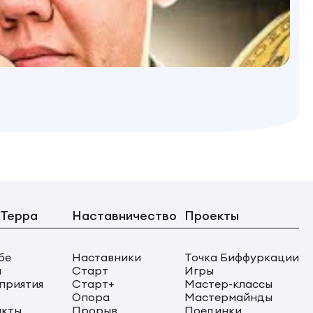
 Терра
Наставничество
Проекты
бе
Наставники
Точка Биффуркации
ы
Старт
Игры
приятия
Старт+
Мастер-классы
Опора
Мастермайнды
акты
Прорыв
Поединки