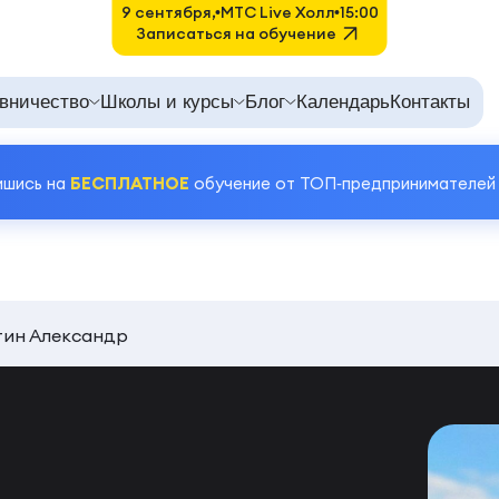
9 сентября,
MTC Live Холл
15:00
Записаться на обучение
вничество
Школы и курсы
Блог
Календарь
Контакты
ишись на
БЕСПЛАТНОЕ
обучение от ТОП‑предпринимателей
ин Александр