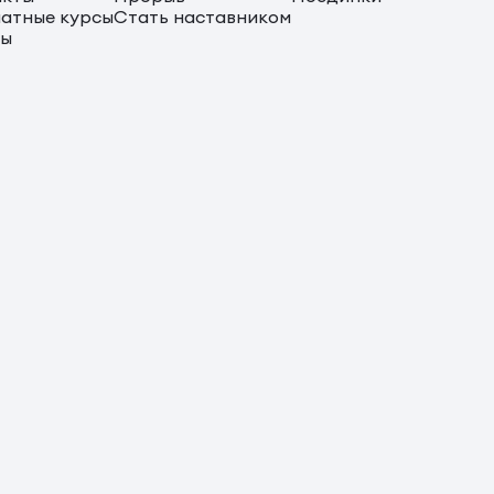
атные курсы
Стать наставником
сы