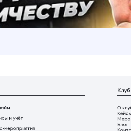
Клуб
найм
О клу
Кейс
сы и учёт
Меро
Блог
с-мероприятия
Конт