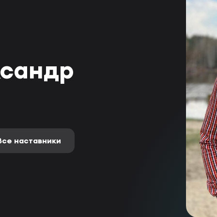
ксандр
Все наставники