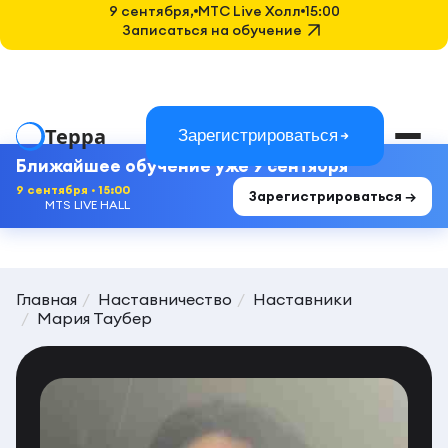
9 сентября,
MTC Live Холл
15:00
Записаться на обучение
Терра
Зарегистрироваться
Ближайшее обучение уже 9 сентября
9 сентября · 15:00
Зарегистрироваться →
MTS LIVE HALL
Главная
Наставничество
Наставники
Мария Таубер