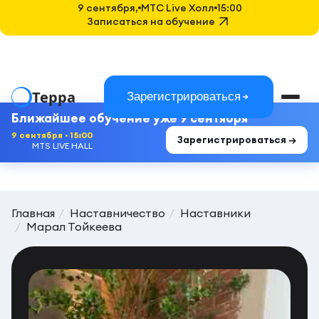
9 сентября,
MTC Live Холл
15:00
Записаться на обучение
Терра
Зарегистрироваться
Ближайшее обучение уже 9 сентября
9 сентября · 15:00
Зарегистрироваться →
MTS LIVE HALL
Главная
Наставничество
Наставники
Марал Тойкеева