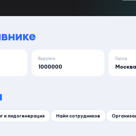
авнике
Выручка
Город
1000000
Москв
и
г и лидогенерация
Найм сотрудников
Организа