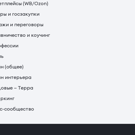
тплейсы (WB/Ozon)
ры и госзакупки
жи и переговоры
вничество и коучинг
офессии
ль
н (общее)
н интерьера
овые — Терра
ркинг
с-сообщество