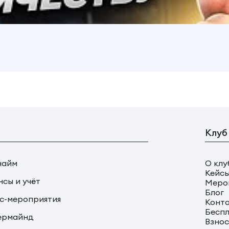
Клуб
найм
О клу
Кейс
сы и учёт
Меро
Блог
с-мероприятия
Конт
Беспл
ермайнд
Взно