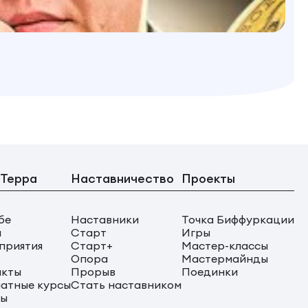
 Терра
Наставничество
Проекты
бе
Наставники
Точка Биффуркации
ы
Старт
Игры
приятия
Старт+
Мастер-классы
Опора
Мастермайнды
акты
Прорыв
Поединки
атные курсы
Стать наставником
сы