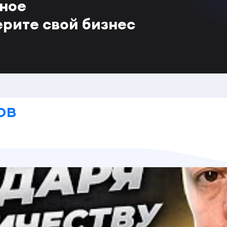
тное
ерите свой бизнес
ов