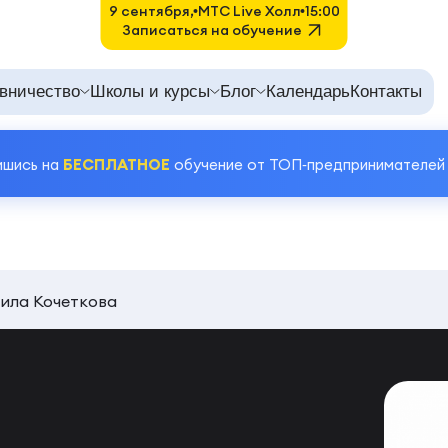
9 сентября,
MTC Live Холл
15:00
Записаться на обучение
вничество
Школы и курсы
Блог
Календарь
Контакты
ишись на
БЕСПЛАТНОЕ
обучение от ТОП‑предпринимателей
ила Кочеткова