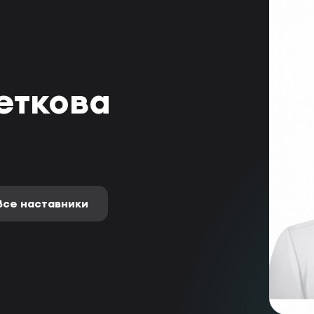
еткова
Все наставники