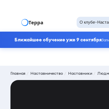
Терра
О клубе
Наста
Ближайшее обучение уже 9 сентября
Зап
Главная
Наставничество
Наставники
Людм