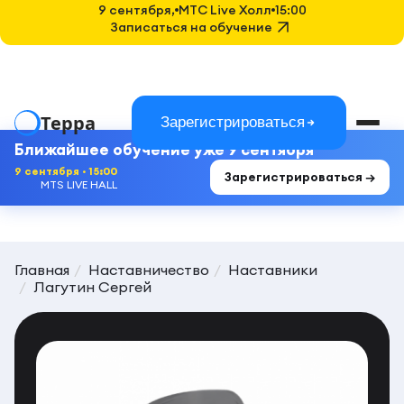
9 сентября,
MTC Live Холл
15:00
Записаться на обучение
Терра
Зарегистрироваться
Ближайшее обучение уже 9 сентября
9 сентября · 15:00
Зарегистрироваться →
MTS LIVE HALL
Главная
Наставничество
Наставники
Лагутин Сергей