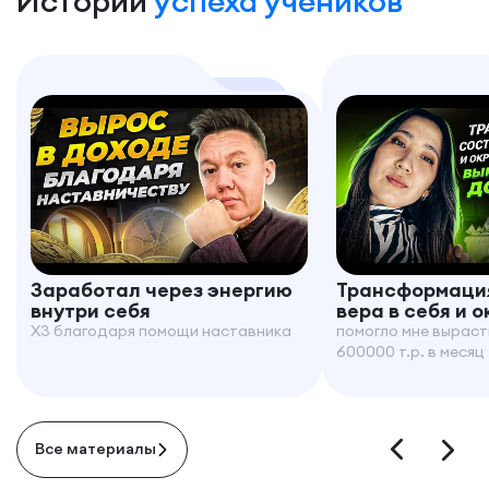
Истории
успеха учеников
Заработал через энергию
Трансформация
внутри себя
вера в себя и 
X3 благодаря помощи наставника
помогло мне выраст
600000 т.р. в месяц
Все материалы