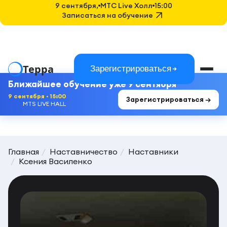
9 сентября,
MTC Live Холл
15:00
Записаться на обучение
Терра
Зарегистрироваться
Ближайшее обучение уже 9 сентября
9 сентября · 15:00
Зарегистрироваться →
MTS LIVE HALL
Главная
Наставничество
Наставники
Ксения Василенко