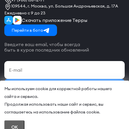
109544, г. Москва, ул. Большая Андроньевская, д. 17А
Ежедневно с 9 до 23
Скачать приложение Терры
Перейти в бота
Введите ваш email, чтобы всегда
быть в курсе последних обновлений
Подписаться
Мы используем cookie для корректной работы нашего
сайта и сервиса.
Даю своё согласие на обработку
персональных данных
и согласие
с
договором-оферты
на оказание онлайн и/или офлайн услуг.
Продолжая использовать наши сайт и сервис, вы
соглашаетесь на использование файлов cookie.
© 2026 “TERRA – Некоммерческий клуб предпринимателей”
OK
ПОЛИТИКА КОНФИДЕНЦИАЛЬНОСТИ