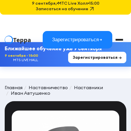
9 сентября,
MTC Live Холл
15:00
Записаться на обучение
Терра
Зарегистрироваться
Ближайшее обучение уже 9 сентября
9 сентября · 15:00
Зарегистрироваться →
MTS LIVE HALL
Главная
Наставничество
Наставники
Иван Автушенко