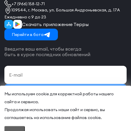
+7 (966) 158-12-71
109544, г. Москва, ул. Большая Андроньевская, д. 17А
Ежедневно с 9 до 23
Скачать приложение Терры
Перейти в бота
Введите ваш email, чтобы всегда
быть в курсе последних обновлений
Подписаться
Мы используем cookie для корректной работы нашего
сайта и сервиса.
Даю своё согласие на обработку
персональных данных
и согласие
с
договором-оферты
на оказание онлайн и/или офлайн услуг.
Продолжая использовать наши сайт и сервис, вы
соглашаетесь на использование файлов cookie.
© 2026 “TERRA – Некоммерческий клуб предпринимателей”