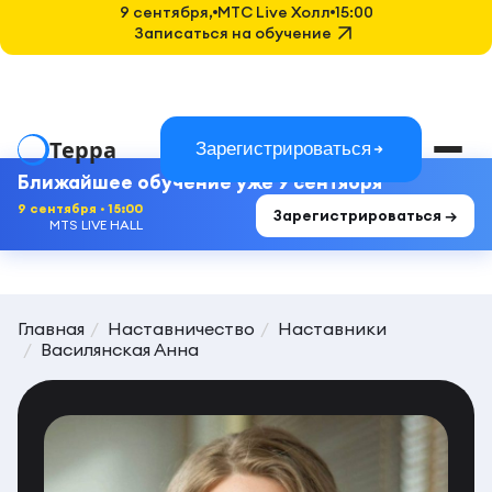
9 сентября,
MTC Live Холл
15:00
Записаться на обучение
Терра
Зарегистрироваться
Ближайшее обучение уже 9 сентября
9 сентября · 15:00
Зарегистрироваться →
MTS LIVE HALL
Главная
Наставничество
Наставники
Василянская Анна