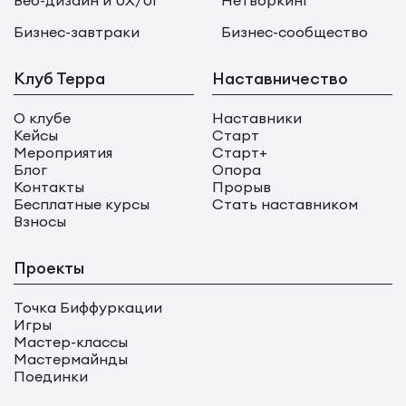
Веб-дизайн и UX/UI
Нетворкинг
Бизнес-завтраки
Бизнес-сообщество
Клуб Терра
Наставничество
О клубе
Наставники
Кейсы
Старт
Мероприятия
Старт+
Блог
Опора
Контакты
Прорыв
Бесплатные курсы
Стать наставником
Взносы
Проекты
Точка Биффуркации
Игры
Мастер-классы
Мастермайнды
Поединки