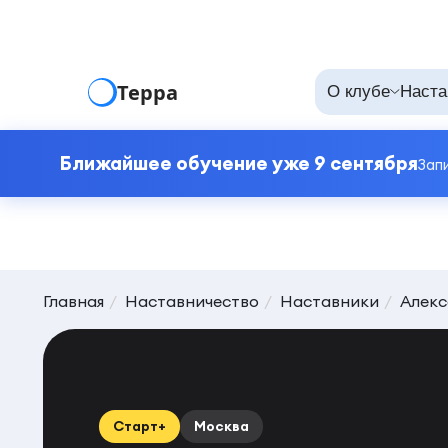
Терра
О клубе
Наста
Ближайшее обучение уже 9 сентября
Зап
Главная
Наставничество
Наставники
Алекс
Старт+
Москва