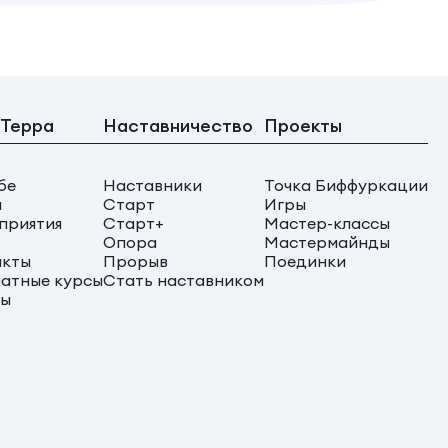
 Терра
Наставничество
Проекты
бе
Наставники
Точка Биффуркации
ы
Старт
Игры
приятия
Старт+
Мастер-классы
Опора
Мастермайнды
акты
Прорыв
Поединки
атные курсы
Стать наставником
сы