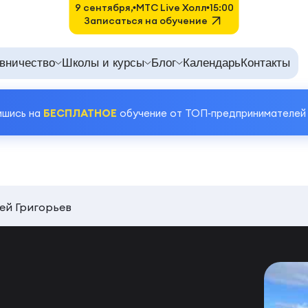
9 сентября,
MTC Live Холл
15:00
Записаться на обучение
вничество
Школы и курсы
Блог
Календарь
Контакты
ишись на
БЕСПЛАТНОЕ
обучение от ТОП‑предпринимателей
ей Григорьев