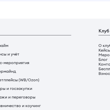
Клуб
найм
О клу
Кейс
сы и учёт
Меро
Блог
с-мероприятия
Конт
Беспл
ермайнд
Взно
тплейсы (WB/Ozon)
ры и госзакупки
жи и переговоры
вничество и коучинг