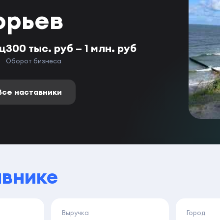
орьев
яц
300 тыс. руб – 1 млн. руб
Оборот бизнеса
Все наставники
авнике
Выручка
Город