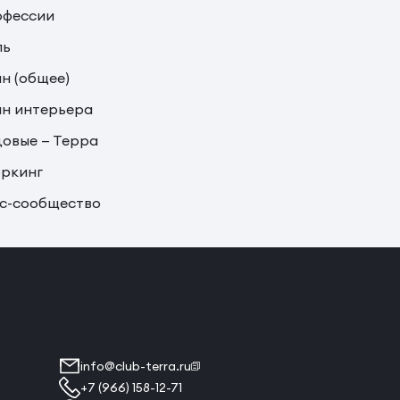
офессии
ль
н (общее)
н интерьера
овые — Терра
ркинг
с-сообщество
info@club-terra.ru
+7 (966) 158-12-71