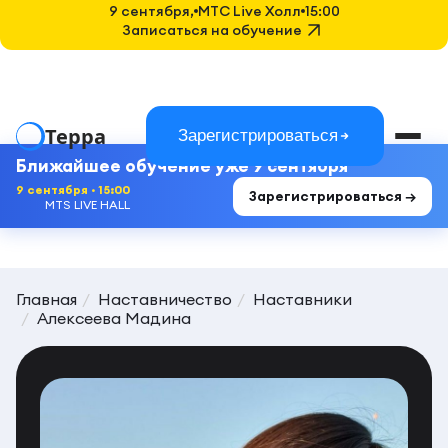
9 сентября,
MTC Live Холл
15:00
Записаться на обучение
Терра
Зарегистрироваться
Ближайшее обучение уже 9 сентября
9 сентября · 15:00
Зарегистрироваться →
MTS LIVE HALL
Главная
Наставничество
Наставники
Алексеева Мадина