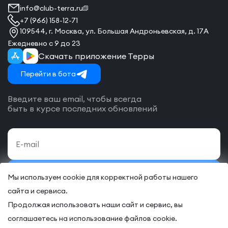
info@club-terra.ru
+7 (966) 158-12-71
109544, г. Москва, ул. Большая Андроньевская, д. 17А
Ежедневно с 9 до 23
Скачать приложение Терры
Перейти в бота
Введите ваш email, чтобы всегда
быть в курсе последних обновлений
Подписаться
Мы используем cookie для корректной работы нашего
сайта и сервиса.
Даю своё согласие на обработку
персональных данных
и согласие
с
договором-оферты
на оказание онлайн и/или офлайн услуг.
Продолжая использовать наши сайт и сервис, вы
соглашаетесь на использование файлов cookie.