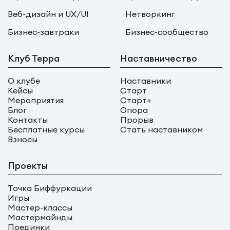
Веб-дизайн и UX/UI
Нетворкинг
Бизнес-завтраки
Бизнес-сообщество
Клуб Терра
Наставничество
О клубе
Наставники
Кейсы
Старт
Мероприятия
Старт+
Блог
Опора
Контакты
Прорыв
Бесплатные курсы
Стать наставником
Взносы
Проекты
Точка Биффуркации
Игры
Мастер-классы
Мастермайнды
Поединки