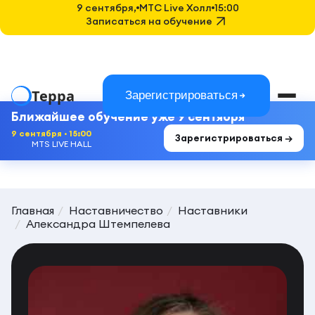
9 сентября,
MTC Live Холл
15:00
Записаться на обучение
Терра
Зарегистрироваться
Ближайшее обучение уже 9 сентября
9 сентября · 15:00
Зарегистрироваться →
MTS LIVE HALL
Главная
Наставничество
Наставники
Александра Штемпелева