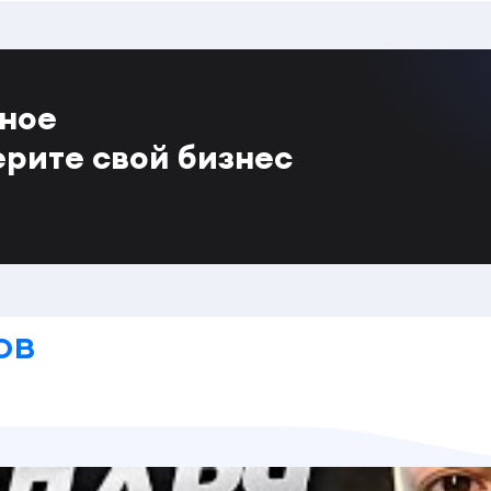
тное
ерите свой бизнес
ов