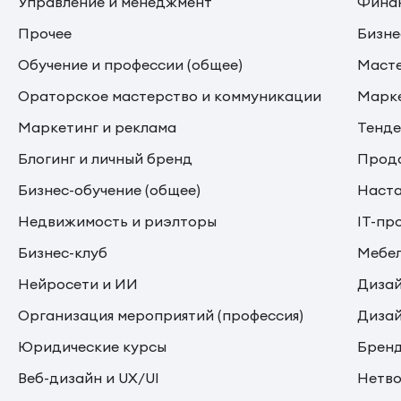
Управление и менеджмент
Финан
Прочее
Бизне
Обучение и профессии (общее)
Маст
Ораторское мастерство и коммуникации
Марке
Маркетинг и реклама
Тенде
Блогинг и личный бренд
Прода
Бизнес-обучение (общее)
Наста
Недвижимость и риэлторы
IT-пр
Бизнес-клуб
Мебе
Нейросети и ИИ
Дизай
Организация мероприятий (профессия)
Дизай
Юридические курсы
Бренд
Веб-дизайн и UX/UI
Нетво