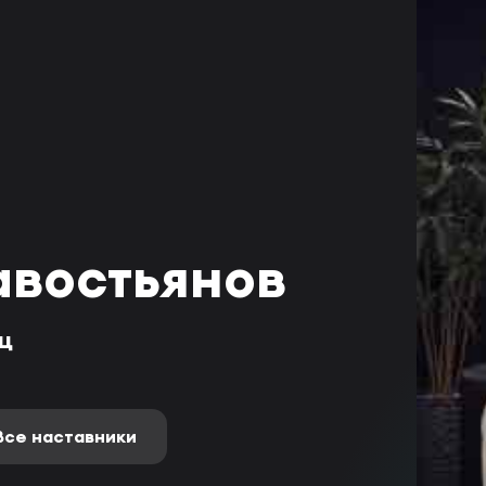
авостьянов
яц
Все наставники