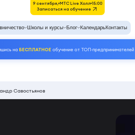
9 сентября,
MTC Live Холл
15:00
Записаться на обучение
вничество
Школы и курсы
Блог
Календарь
Контакты
ишись на
БЕСПЛАТНОЕ
обучение от ТОП‑предпринимателей
андр Савостьянов