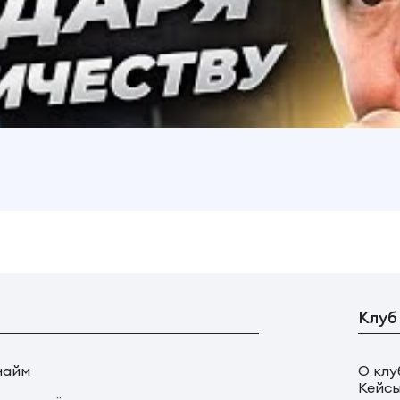
Клуб
найм
О клу
Кейс