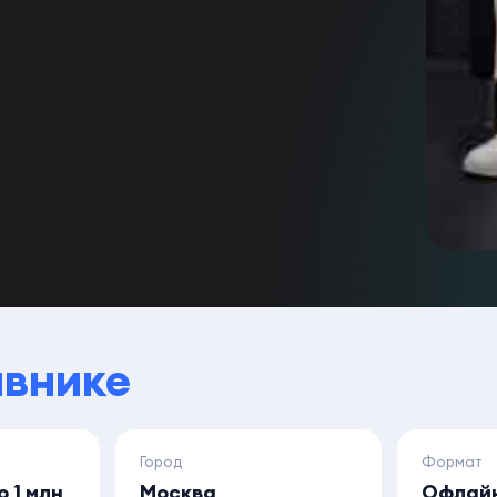
авнике
Город
Формат
о 1 млн
Москва
Офлай