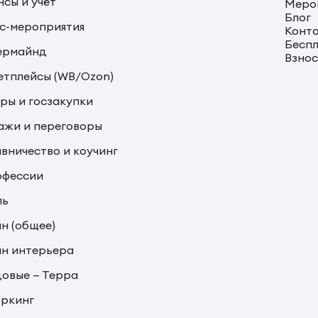
сы и учёт
Меро
Блог
с-мероприятия
Конт
Беспл
ермайнд
Взно
тплейсы (WB/Ozon)
ры и госзакупки
жи и переговоры
вничество и коучинг
офессии
ль
н (общее)
н интерьера
овые — Терра
ркинг