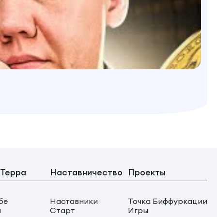
 Терра
Наставничество
Проекты
бе
Наставники
Точка Биффуркации
ы
Старт
Игры