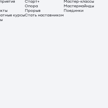
приятия
Старт+
Мастер-классы
Опора
Мастермайнды
акты
Прорыв
Поединки
атные курсы
Стать наставником
сы