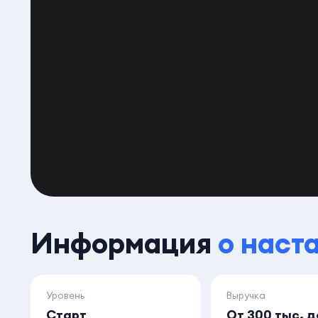
Информация
о наст
Уровень
Выручка
Старт
От 300 тыс. д