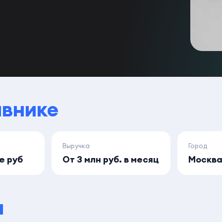
авнике
Выручка
Город
ее руб
От 3 млн руб. в месяц
Москв
и