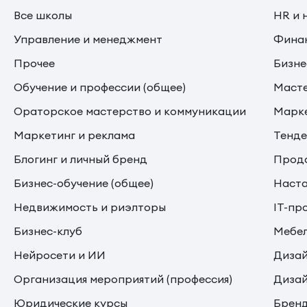
Все школы
HR и 
Управление и менеджмент
Финан
Прочее
Бизне
Обучение и профессии (общее)
Маст
Ораторское мастерство и коммуникации
Марке
Маркетинг и реклама
Тенде
Блогинг и личный бренд
Прода
Бизнес-обучение (общее)
Наста
Недвижимость и риэлторы
IT-пр
Бизнес-клуб
Мебе
Нейросети и ИИ
Дизай
Организация мероприятий (профессия)
Дизай
Юридические курсы
Бренд