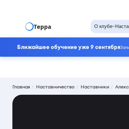
Терра
О клубе
Наста
Ближайшее обучение уже 9 сентября
Зап
Главная
Наставничество
Наставники
Алек