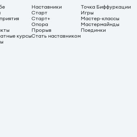
бе
Наставники
Точка Биффуркации
ы
Старт
Игры
приятия
Старт+
Мастер-классы
Опора
Мастермайнды
акты
Прорыв
Поединки
атные курсы
Стать наставником
сы