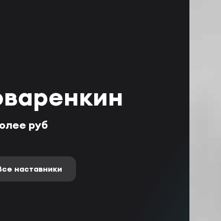
оваренкин
более руб
Все наставники