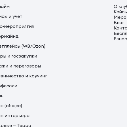
найм
О клу
Кейс
сы и учёт
Меро
Блог
с-мероприятия
Конт
Беспл
ермайнд
Взно
тплейсы (WB/Ozon)
ры и госзакупки
жи и переговоры
вничество и коучинг
офессии
ль
н (общее)
н интерьера
овые — Терра