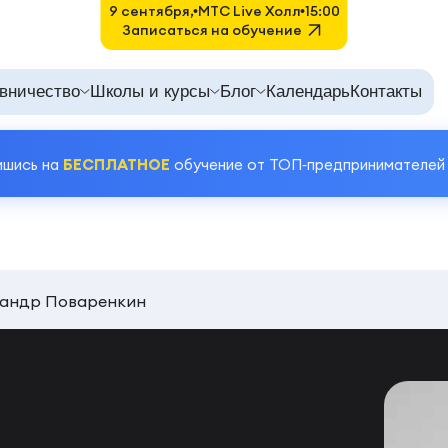
9 сентября,
MTC Live Холл
15:00
Записаться на обучение
вничество
Школы и курсы
Блог
Календарь
Контакты
ишись на
БЕСПЛАТНОЕ
обучение от ТОП‑предпринимателей
сандр Поваренкин