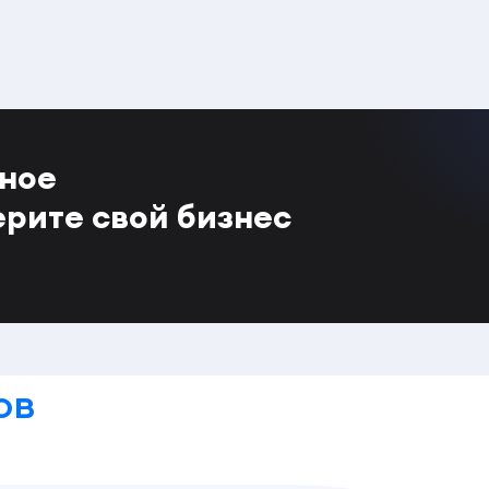
тное
ерите свой бизнес
ов