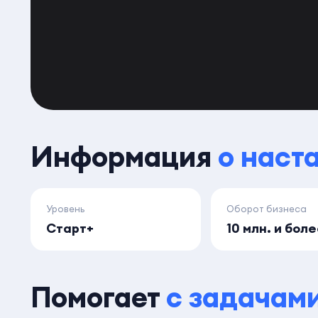
Информация
о наст
Уровень
Оборот бизнеса
Старт+
10 млн. и бол
Помогает
с задачам