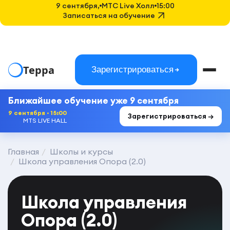
9 сентября,
MTC Live Холл
15:00
Записаться на обучение
Терра
Зарегистрироваться
Ближайшее обучение уже 9 сентября
9 сентября · 15:00
Зарегистрироваться →
MTS LIVE HALL
Главная
Школы и курсы
Школа управления Опора (2.0)
Школа управления
Опора (2.0)