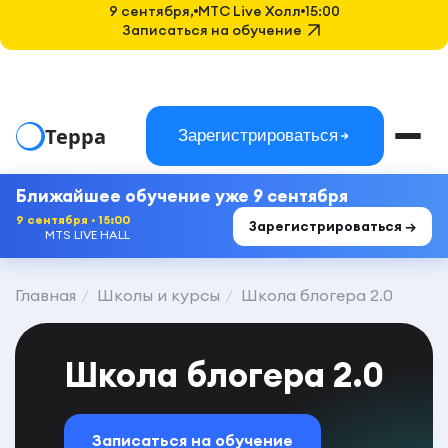
9 сентября,
MTC Live Холл
15:00
Записаться на обучение
Терра
Зарегистрироваться
Ближайшее обучение уже 9 сентября
9 сентября · 15:00
Зарегистрироваться →
MTS LIVE HALL
Главная
Школы и курсы
Школа блогера 2.0
Школа блогера 2.0
Записаться на обучение