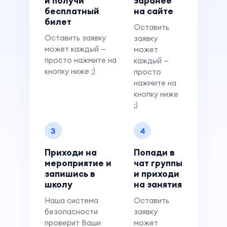
и получи
заранее
бесплатный
на сайте
билет
Оставить
Оставить заявку
заявку
может каждый —
может
просто нажмите на
каждый —
кнопку ниже ;)
просто
нажмите на
кнопку ниже
;)
3
4
Приходи на
Попади в
мероприятие и
чат группы
запишись в
и приходи
школу
на занятия
Наша система
Оставить
безопасности
заявку
проверит Ваши
может