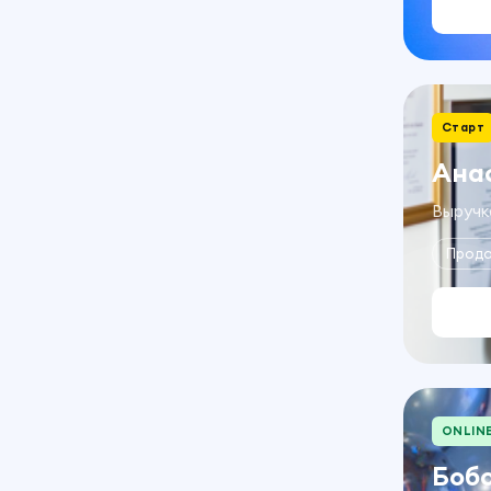
Старт
Ана
Выручка
Прод
ONLIN
Боб