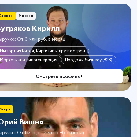
Старт+
Москва
Бутряков Кирилл
ыручка: От 3 млн руб. в месяц
Импорт из Китая, Киргизии и других стран
Маркетинг и лидогенерация
Продажи бизнесу (B2B)
Смотреть профиль
Старт
Юрий Вишня
ыручка: От 1 млн до 3 млн руб. в месяц