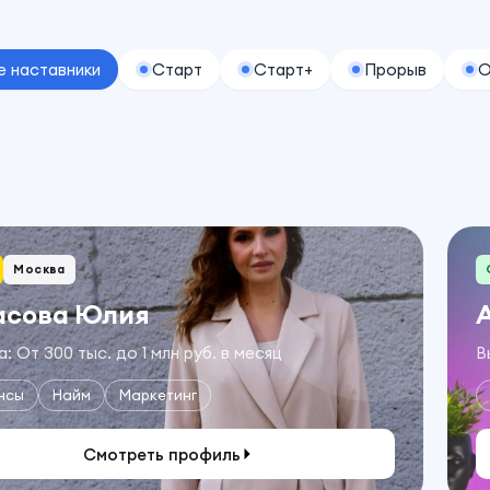
е наставники
Старт
Старт+
Прорыв
О
Москва
асова Юлия
: От 300 тыс. до 1 млн руб. в месяц
В
нсы
Найм
Маркетинг
Смотреть профиль