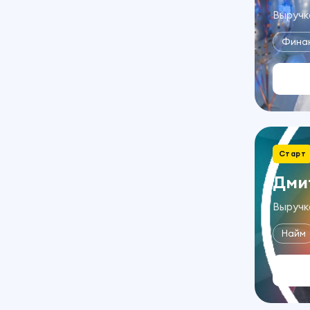
Выручка
Фина
Старт
Дми
Выручка
Найм