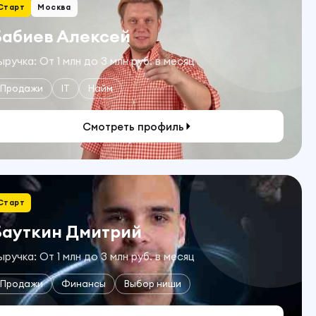
Старт
Москва
Бабиев Алексей
ыручка: От 1 млн до 3 млн руб. в месяц
Продажи
IT
Найм
Смотреть профиль
Старт
Бауткин Дмитрий
ыручка: От 1 млн до 3 млн руб. в месяц
Продажи
Финансы
Выбор ниши