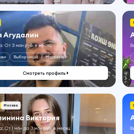
я Агудалин
: От 3 млн руб. в месяц
В
ажи
Выбор ниши
Маркетинг
Смотреть профиль
Москва
линина Виктория
: От 1 млн до 3 млн руб. в месяц
В