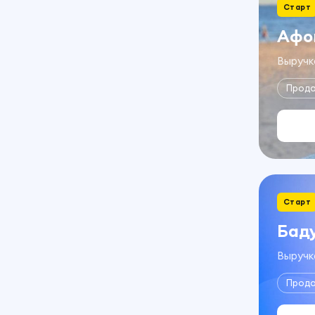
Старт
Афо
Выручка
Прод
Старт
Бад
Выручка
Прод