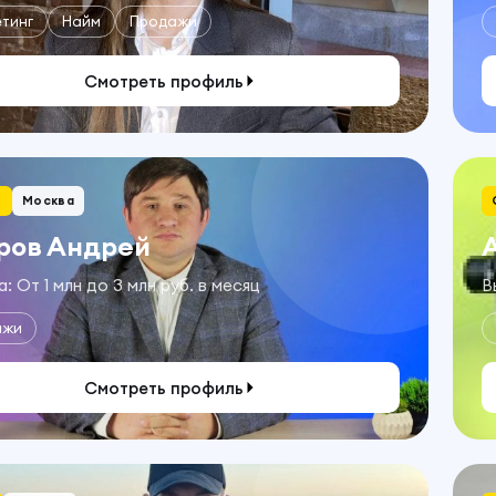
тинг
Найм
Продажи
Смотреть профиль
+
Москва
ров Андрей
: От 1 млн до 3 млн руб. в месяц
В
ажи
Смотреть профиль