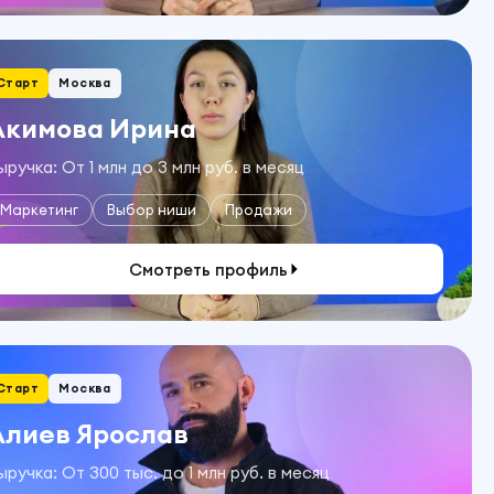
Старт
Москва
Акимова Ирина
ыручка: От 1 млн до 3 млн руб. в месяц
Маркетинг
Выбор ниши
Продажи
Смотреть профиль
Старт
Москва
Алиев Ярослав
ыручка: От 300 тыс. до 1 млн руб. в месяц