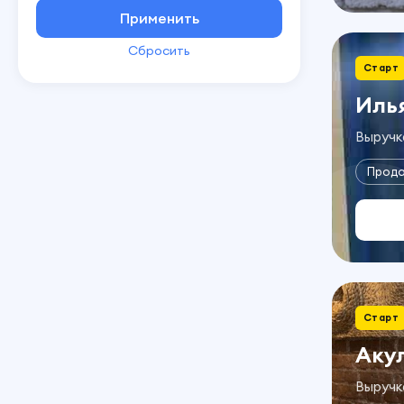
Применить
Сбросить
Старт
Иль
Выручка
Прод
Старт
Аку
Выручка