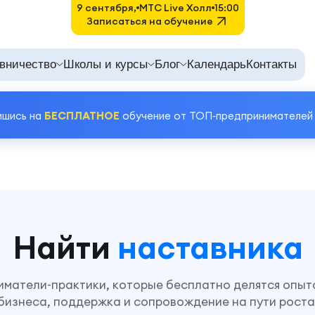
9 сентября,
MTC Live Холл
15:00
Записаться на обучение
вничество
Школы и курсы
Блог
Календарь
Контакты
ишись на
БЕСПЛАТНОЕ
обучение от ТОП‑предпринимателей
Найти
наставника
матели-практики, которые бесплатно делятся опыт
бизнеса, поддержка и сопровождение на пути роста