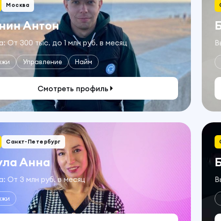
Москва
нин Антон
: От 300 тыс. до 1 млн руб. в месяц
В
ажи
Управление
Найм
Смотреть профиль
Санкт-Петербург
ула Анна
: От 3 млн руб. в месяц
В
ажи