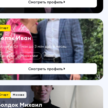
Смотреть профиль
Старт
Беляк Иван
ыручка: От 1 млн до 3 млн руб. в месяц
Продажи
Маркетинг
Найм
Смотреть профиль
Старт
Москва
Болдок Михаил