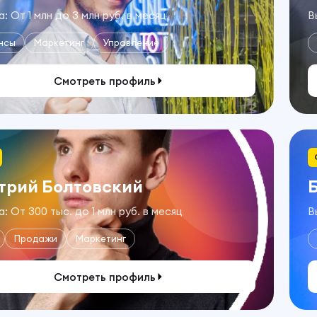
: От 1 млн до 3 млн руб. в месяц
В
нсы
Маркетинг
Управление
Смотреть профиль
трий Болтовский
: От 300 тыс. до 1 млн руб. в месяц
В
Продажи
Маркетинг
Смотреть профиль