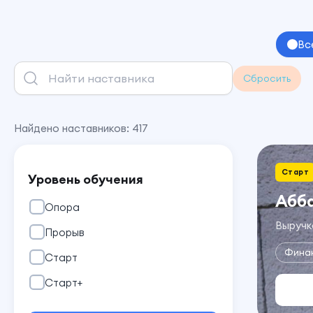
Вс
Сбросить
Найдено наставников:
417
Старт
Уровень обучения
Абб
Опора
Выручка
Прорыв
Фина
Старт
Старт+