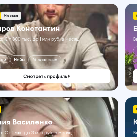
Москва
аров Константин
: От 300 тыс. до 1 млн руб. в месяц
В
ажи
Найм
Управление
Смотреть профиль
ния Василенко
: От 1 млн до 3 млн руб. в месяц
В