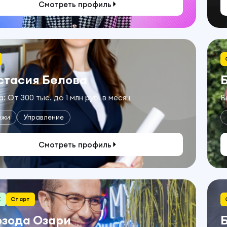
Смотреть профиль
стасия Белова
: От 300 тыс. до 1 млн руб. в месяц
В
ажи
Управление
Смотреть профиль
E
Старт
озода Озари