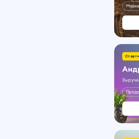
Марке
Старт
Анд
Выручка
Прод