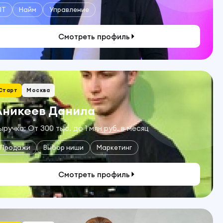
IT
Найм
Управление
Смотреть профиль
Старт
Москва
Аникеев Данила
ыручка: От 300 тыс. до 1 млн руб. в месяц
Продажи
Выбор ниши
Маркетинг
Смотреть профиль