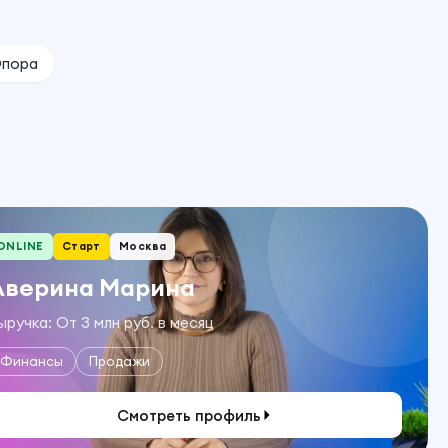
пора
ONLINE
Старт
Москва
Аверина Марина
ыручка: От 3 млн руб. в месяц
Финансы
Продажи
Смотреть профиль