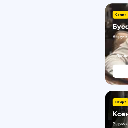
Старт
Бус
Выручка
Прод
Старт
Ксе
Выручка