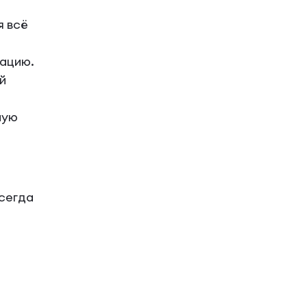
я всё
зацию.
й
ную
всегда