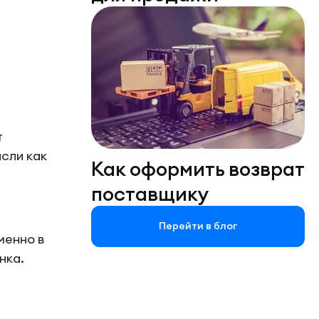
т
ысли как
Как оформить возврат
поставщику
Перейти в блог
менно в
нка.