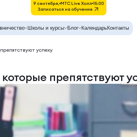
9 сентября,
MTC Live Холл
15:00
Записаться на обучение
вничество
Школы и курсы
Блог
Календарь
Контакты
 препятствуют успеху
, которые препятствуют у