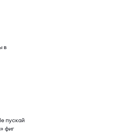
ы в
Не пускай
» фиг