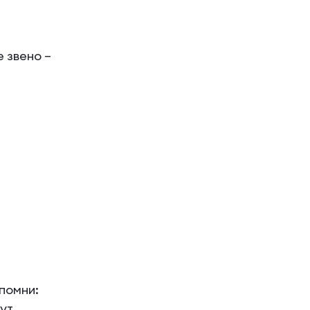
 звено –
помни:
гут