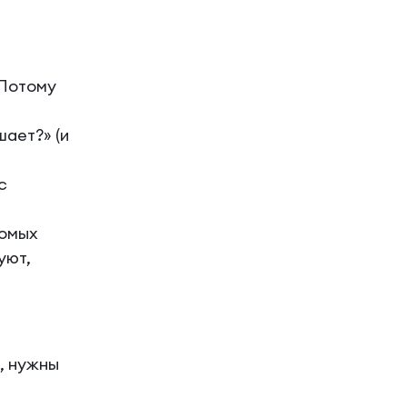
 Потому
ает?» (и
с
комых
уют,
, нужны